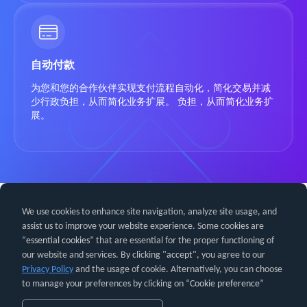
自动付款
为您和您的合作伙伴实现支付流程自动化，简化交易并减
少行政负担，从而简化业务扩展。 负担，从而简化业务扩
展。
We use cookies to enhance site navigation, analyze site usage, and
assist us to improve your website experience. Some cookies are
“
essential cookies
” that are essential for the proper functioning of
our website and services. By clicking "
accept
", you agree to our
Privacy Policy
官方网站
and the usage of cookie. Alternatively, you can choose
使用条款
常见问题
知识库
隐私政策
to manage your preferences by clicking on “
PartnerBoost ©2024。版权所有。
Cookie preference
”